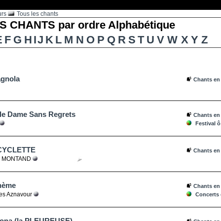
urs
Tous les chants
 CHANTS par ordre Alphabétique
E
F
G
H
I
J
K
L
M
N
O
P
Q
R
S
T
U
V
W
X
Y
Z
agnola
Chants en
lle Dame Sans Regrets
Chants en
Festival 
CYCLETTE
Chants en
 MONTAND
hème
Chants en
es Aznavour
Concerts 
orona (la PLEUREUSE)