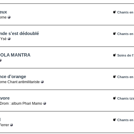
neux
Chants en
orne
nde s’est dédoublé
Chants en
 Ysé
OOLA MANTRA
Soins de l
nce d’orange
Chants en
rne Chant antimilitariste
avore
Chants tz
Drom : album Phari Mamo
d
Chants en
Ferrer