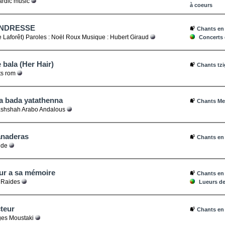
rdic music
à coeurs
ENDRESSE
Chants en
 Laforêt) Paroles : Noël Roux Musique : Hubert Giraud
Concerts 
 bala (Her Hair)
Chants tz
s rom
 bada yatathenna
Chants Me
hshah Arabo Andalous
anaderas
Chants en
lde
ur a sa mémoire
Chants en
 Raides
Lueurs de 
teur
Chants en
es Moustaki