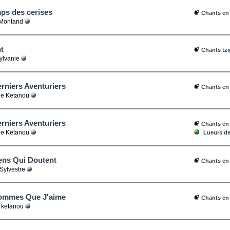
ps des cerises
Chants en
Montand
t
Chants tz
ylvanie
rniers Aventuriers
Chants en
e Ketanou
rniers Aventuriers
Chants en
e Ketanou
Lueurs de 
ens Qui Doutent
Chants en
Sylvestre
ommes Que J'aime
Chants en
e ketanou