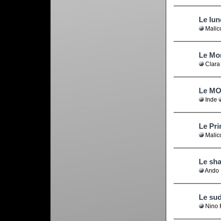
Le lu
Malic
Le Mo
Clara
Le M
Inde
Le Pri
Malico
Le sh
Ando 
Le su
Nino 