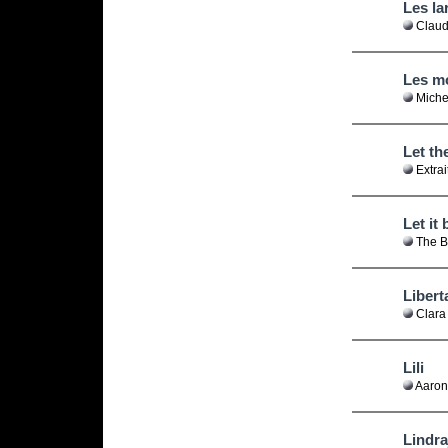
Les la
Claud
Les m
Miche
Let th
Extrai
Let it 
The B
Libert
Clara
Lili
Aaro
Lindraj