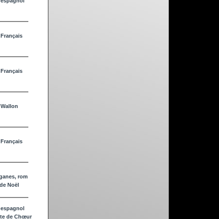
 espagnol
 Français
 Français
 Wallon
 Français
iganes, rom
de Noël
 espagnol
ête de Chœur