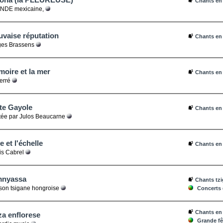
Chants en
DE mexicaine,
vaise réputation
Chants en
es Brassens
oire et la mer
Chants en
erré
ite Gayole
Chants en
ée par Julos Beaucarne
e et l'échelle
Chants en
is Cabrel
mnyassa
Chants tz
on tsigane hongroise
Concerts 
Chants en
a enflorese
Grande f