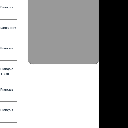
 Français
iganes, rom
 Français
 Français
l 'exil
 Français
 Français