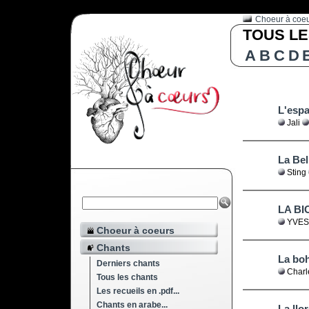
Choeur à coe
TOUS LES
A
B
C
D
L'esp
Jali
La Be
Sting
LA BI
YVES
Choeur à coeurs
Chants
La bo
Derniers chants
Charl
Tous les chants
Les recueils en .pdf...
Chants en arabe...
La ll