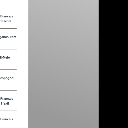
 Français
de Noël
iganes, rom
li-Melo
 espagnol
 Français
l 'exil
 Français