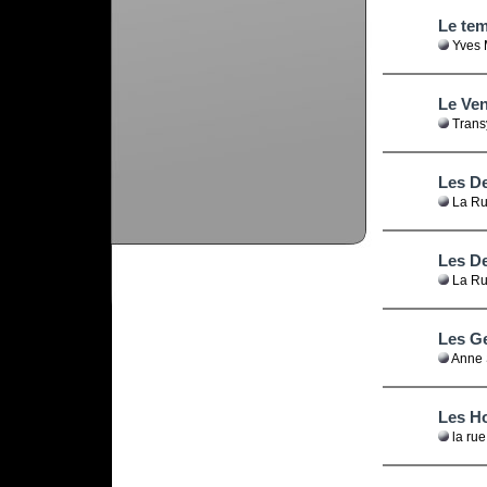
Le tem
Yves 
Le Ven
Trans
Les De
La Ru
Les De
La Ru
Les G
Anne 
Les H
la ru