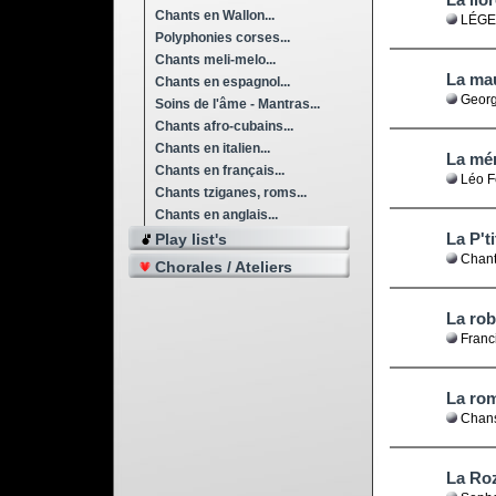
Chants en Wallon...
LÉGEN
Polyphonies corses...
Chants meli-melo...
La mau
Chants en espagnol...
Georg
Soins de l'âme - Mantras...
Chants afro-cubains...
Chants en italien...
La mém
Chants en français...
Léo F
Chants tziganes, roms...
Chants en anglais...
La P't
Play list's
Chant
Chorales / Ateliers
La rob
Franc
La ro
Chans
La Roz