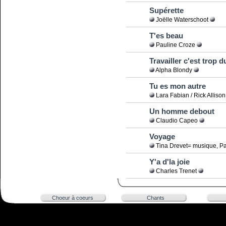
Supérette
Joëlle Waterschoot
T'es beau
Pauline Croze
Travailler c'est trop d
Alpha Blondy
Tu es mon autre
Lara Fabian / Rick Alliso
Un homme debout
Claudio Capeo
Voyage
Tina Drevet= musique, Pa
Y'a d'la joie
Charles Trenet
Choeur à coeurs
Chants