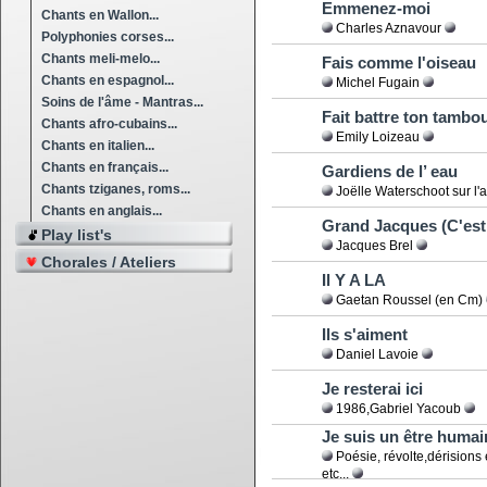
Emmenez-moi
Chants en Wallon...
Charles Aznavour
Polyphonies corses...
Chants meli-melo...
Fais comme l'oiseau
Chants en espagnol...
Michel Fugain
Soins de l'âme - Mantras...
Fait battre ton tambo
Chants afro-cubains...
Emily Loizeau
Chants en italien...
Chants en français...
Gardiens de l’ eau
Chants tziganes, roms...
Joëlle Waterschoot sur l'
Chants en anglais...
Grand Jacques (C'est 
Play list's
Jacques Brel
Chorales / Ateliers
Il Y A LA
Gaetan Roussel (en Cm)
Ils s'aiment
Daniel Lavoie
Je resterai ici
1986,Gabriel Yacoub
Je suis un être humai
Poésie, révolte,dérisions e
etc...