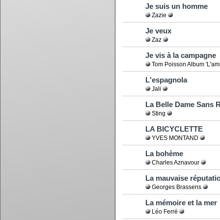
Je suis un homme
Zazie
Je veux
Zaz
Je vis à la campagne
Tom Poisson Album 'L'ami, 
L'espagnola
Jali
La Belle Dame Sans 
Sting
LA BICYCLETTE
YVES MONTAND
La bohème
Charles Aznavour
La mauvaise réputati
Georges Brassens
La mémoire et la mer
Léo Ferré