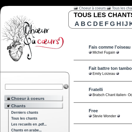
Choeur à coeurs
Tous les cha
TOUS LES CHANTS 
A
B
C
D
E
F
G
H
I
J
Fais comme l'oiseau
Michel Fugain
Fait battre ton tambo
Emily Loizeau
Fratelli
Bratsch Chant italien- Od
Choeur à coeurs
Chants
Free
Derniers chants
Stevie Wonder
Tous les chants
Les recueils en .pdf...
Chants en arabe...