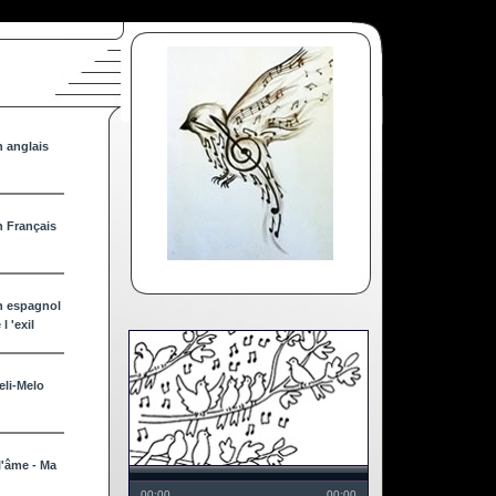
 anglais
 Français
n espagnol
l 'exil
eli-Melo
l'âme - Ma
00:00
00:00