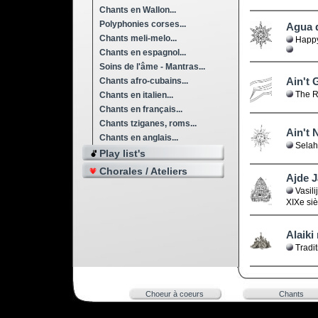
Chants en Wallon...
Polyphonies corses...
Agua d
Chants meli-melo...
Happy 
Chants en espagnol...
Soins de l'âme - Mantras...
Ain't
Chants afro-cubains...
The R
Chants en italien...
Chants en français...
Chants tziganes, roms...
Ain't 
Chants en anglais...
Selah
Play list's
Chorales / Ateliers
Ajde 
Vasili
XIXe si
Alaiki
Tradit
Choeur à coeurs
Chants