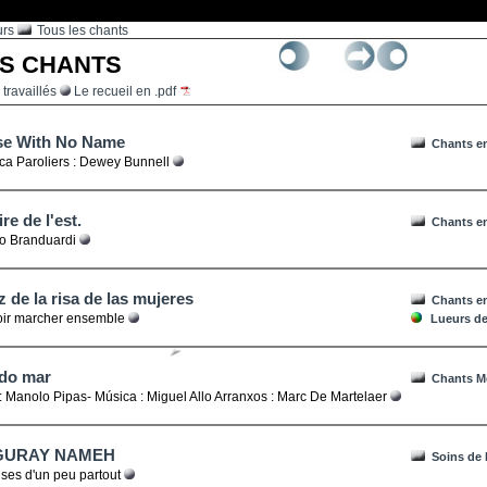
urs
Tous les chants
 LES CHANTS
travaillés
Le recueil en .pdf
se With No Name
Chants en
ca Paroliers : Dewey Bunnell
ire de l'est.
Chants en
o Branduardi
uz de la risa de las mujeres
Chants e
ir marcher ensemble
Lueurs de 
 do mar
Chants M
: Manolo Pipas- Música : Miguel Allo Arranxos : Marc De Martelaer
GURAY NAMEH
Soins de 
ses d'un peu partout