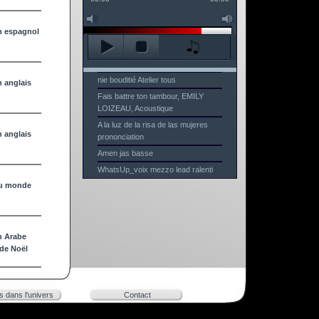
n espagnol
nie bouditié Atelier tous
 anglais
Fais battre ton tambour, EMILY
LOIZEAU, Acoustique
A la luz de la risa de las mujeres
 anglais
prononciation
Amen jas basse
WhatsUp_voix mezzo lead ralenti
u monde
n Arabe
de Noël
rs dans l'univers
Contact