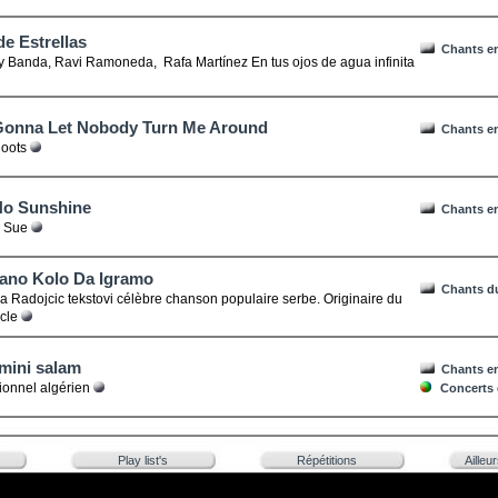
e Estrellas
Chants e
Banda, Ravi Ramoneda, Rafa Martínez En tus ojos de agua infinita
 Gonna Let Nobody Turn Me Around
Chants en
oots
No Sunshine
Chants en
 Sue
Jano Kolo Da Igramo
Chants d
ja Radojcic tekstovi célèbre chanson populaire serbe. Originaire du
ècle
 mini salam
Chants e
ionnel algérien
Concerts 
Play list's
Répétitions
Ailleu