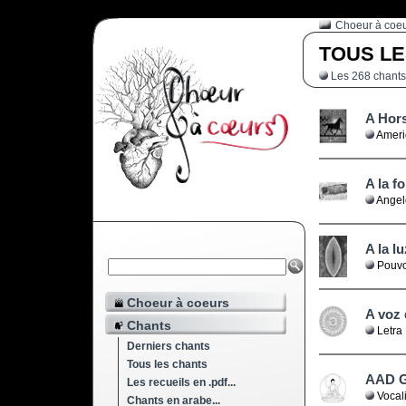
Choeur à coe
TOUS
Les 268 chants 
A Hor
Ameri
A la fo
Angel
A la l
Pouvo
Choeur à coeurs
A voz
Chants
Letra 
Derniers chants
Tous les chants
AAD 
Les recueils en .pdf...
Vocali
Chants en arabe...