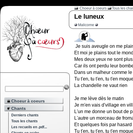
Choeur à coeurs
Tous les cha
Le luneux
Malicorne
Je suis aveugle on me plai
Et moi je plains tout le mon
Mes deux yeux ne sont plus
Car ils ont perdu leur bomb
Dans un malheur comme le
Tu t'en, tu t'en, tu t'en moqu
La chandelle ne vaut rien
Je me lève dès le matin
Choeur à coeurs
Je m'en vais d'village en vil
Chants
L'un me donne un bout de p
Derniers chants
L'autre un morceau de from
Tous les chants
Et quelques fois par hasard
Les recueils en .pdf...
Tu t'en, tu t'en, tu t'en moqu