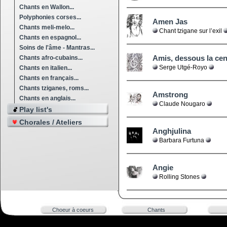
Chants en Wallon...
Polyphonies corses...
Amen Jas
Chants meli-melo...
Chant tzigane sur l’exil
Chants en espagnol...
Soins de l'âme - Mantras...
Amis, dessous la ce
Chants afro-cubains...
Serge Utgé-Royo
Chants en italien...
Chants en français...
Chants tziganes, roms...
Amstrong
Chants en anglais...
Claude Nougaro
Play list's
Chorales / Ateliers
Anghjulina
Barbara Furtuna
Angie
Rolling Stones
Choeur à coeurs
Chants