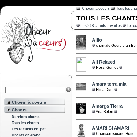
Choeur à coeurs
Tous les cha
TOUS LES
Les 268 chants travaillés
Le rec
Alilo
chant de Géorgie arr B
All Related
Nessi Gomes
Amara terra mia
Elina Duni
Choeur à coeurs
Amarga Tierra
Chants
Ana Belén
Derniers chants
Tous les chants
AMARI SI AMARI
Les recueils en .pdf...
Chanson tsigane Hongr
Chants en arabe...