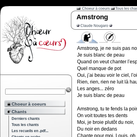
Choeur à coeurs
Tous les cha
Amstrong
Claude Nougaro
Amstrong, je ne suis pas noi
Je suis blanc de peau
Quand on veut chanter l'esp
Quel manque de pot
Oui, j'ai beau voir le ciel, l'
Rien, rien, rien ne luit là ha
Les anges... zéro
Je suis blanc de peau
Choeur à coeurs
Amstrong, tu te fends la poi
Chants
On voit toutes tes dents
Derniers chants
Moi, je broie plutôt du noir,
Tous les chants
Du noir en dedans
Les recueils en .pdf...
Chante pour moi, Louis, oh 