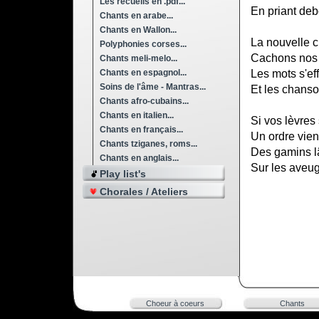
Les recueils en .pdf...
En priant de
Chants en arabe...
Chants en Wallon...
La nouvelle c
Polyphonies corses...
Cachons nos r
Chants meli-melo...
Chants en espagnol...
Les mots s'ef
Soins de l'âme - Mantras...
Et les chanso
Chants afro-cubains...
Chants en italien...
Si vos lèvres
Chants en français...
Un ordre vien
Chants tziganes, roms...
Des gamins l
Chants en anglais...
Sur les aveugl
Play list's
Chorales / Ateliers
Choeur à coeurs
Chants