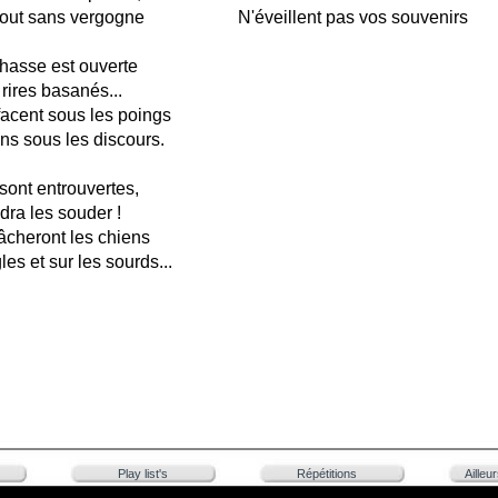
bout sans vergogne
N'éveillent pas vos souvenirs
hasse est ouverte
ires basanés...
facent sous les poings
ns sous les discours.
 sont entrouvertes,
dra les souder !
âcheront les chiens
es et sur les sourds...
Play list's
Répétitions
Ailleu