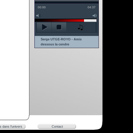
00:00
04:37
Serge UTGE-ROYO - Amis
dessous la cendre
rs dans l'univers
Contact