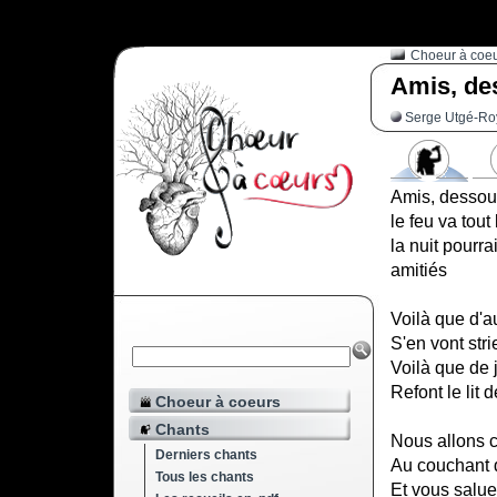
"/>
Choeur à coe
Amis, de
Serge Utgé-R
Amis, dessou
le feu va tout 
la nuit pourr
amitiés
Voilà que d'a
S'en vont str
Voilà que de
Refont le lit 
Choeur à coeurs
Chants
Nous allons 
Derniers chants
Au couchant d
Tous les chants
Et vous salu