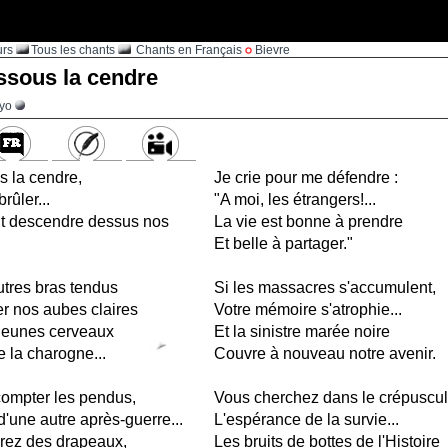
urs
Tous les chants
Chants en Français
Bievre
ssous la cendre
oyo
s la cendre,
Je crie pour me défendre :
brûler...
"A moi, les étrangers!...
ait descendre dessus nos
La vie est bonne à prendre
Et belle à partager."
utres bras tendus
Si les massacres s'accumulent,
ier nos aubes claires
Votre mémoire s'atrophie...
 jeunes cerveaux
Et la sinistre marée noire
de la charogne...
Couvre à nouveau notre avenir.
compter les pendus,
Vous cherchez dans le crépuscu
'une autre après-guerre...
L'espérance de la survie...
erez des drapeaux,
Les bruits de bottes de l'Histoire