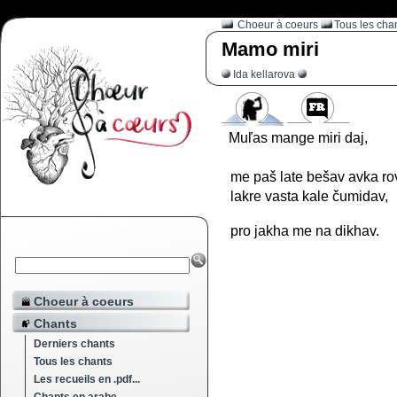
Choeur à coeurs
Tous les cha
Mamo miri
Ida kellarova
Muľas mange miri daj,
me paš late bešav avka ro
lakre vasta kale čumidav,
pro jakha me na dikhav.
Choeur à coeurs
Chants
Derniers chants
Tous les chants
Les recueils en .pdf...