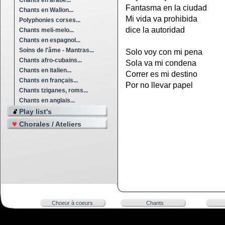
Chants en arabe...
Fantasma en la ciudad
Chants en Wallon...
Mi vida va prohibida
Polyphonies corses...
dice la autoridad
Chants meli-melo...
Chants en espagnol...
Soins de l'âme - Mantras...
Solo voy con mi pena
Chants afro-cubains...
Sola va mi condena
Chants en italien...
Correr es mi destino
Chants en français...
Por no llevar papel
Chants tziganes, roms...
Chants en anglais...
Play list's
Chorales / Ateliers
Choeur à coeurs
Chants