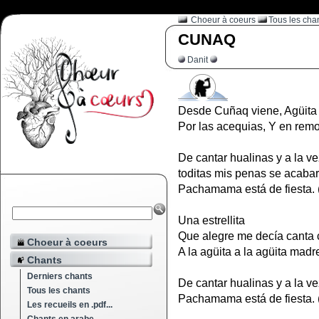
Choeur à coeurs
Tous les cha
CUNAQ
Danit
Desde Cuñaq viene, Agüita
Por las acequias, Y en remol
De cantar hualinas y a la ve
toditas mis penas se acaba
Pachamama está de fiesta. (
Una estrellita
Que alegre me decía canta c
Choeur à coeurs
A la agüita a la agüita madr
Chants
Derniers chants
De cantar hualinas y a la v
Tous les chants
Pachamama está de fiesta. (
Les recueils en .pdf...