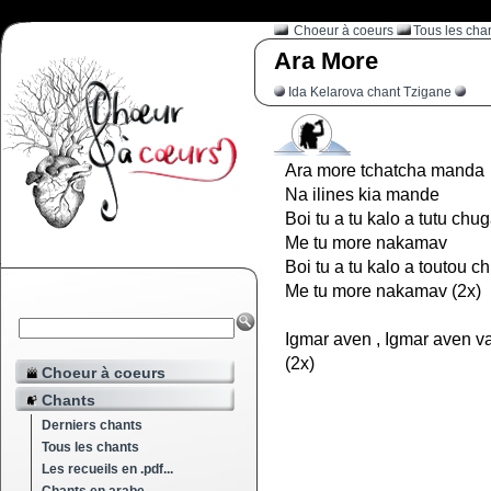
Choeur à coeurs
Tous les cha
Ara More
Ida Kelarova chant Tzigane
Ara more tchatcha manda
Na ilines kia mande
Boi tu a tu kalo a tutu chu
Me tu more nakamav
Boi tu a tu kalo a toutou c
Me tu more nakamav (2x)
Igmar aven , Igmar aven v
(2x)
Choeur à coeurs
Chants
Derniers chants
Tous les chants
Les recueils en .pdf...