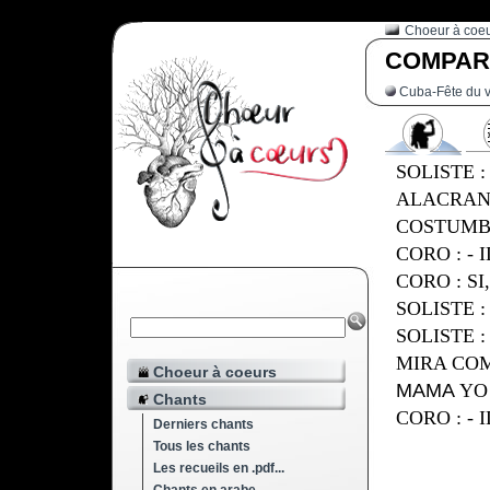
Choeur à coe
COMPAR
Cuba-Fête du v
SOLISTE 
ALACRAN
COSTUMBR
CORO : - 
CORO : S
SOLISTE
SOLISTE 
MIRA COM
Choeur à coeurs
MAMA
YO
Chants
CORO : - 
Derniers chants
Tous les chants
Les recueils en .pdf...