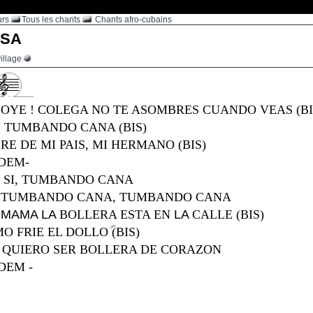
urs
Tous les chants
Chants afro-cubains
SA
illage
: OYE
!
COLEGA NO TE ASOMBRES CUANDO VEAS (BI
 TUMBANDO CANA (BIS)
E DE MI PAIS, MI HERMANO (BIS)
IDEM-
I, SI, TUMBANDO CANA
 : TUMBANDO CANA, TUMBANDO CANA
:
MAMA
LA
BOLLERA ESTA EN
LA
CALLE (BIS)
O FRIE EL DOLLO (BIS)
 QUIERO SER BOLLERA DE CORAZON
IDEM -