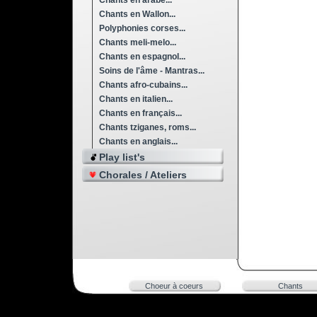
Chants en arabe...
Chants en Wallon...
Polyphonies corses...
Chants meli-melo...
Chants en espagnol...
Soins de l'âme - Mantras...
Chants afro-cubains...
Chants en italien...
Chants en français...
Chants tziganes, roms...
Chants en anglais...
Play list's
Chorales / Ateliers
Choeur à coeurs
Chants