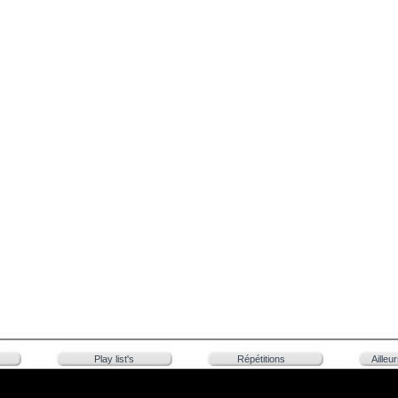
Play list's
Répétitions
Ailleu