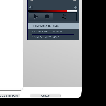
00:00
01:08
COMPARSA Bm Tutti
COMPARSA Bm Soprano
COMPARSA Bm Basse
rs dans l'univers
Contact