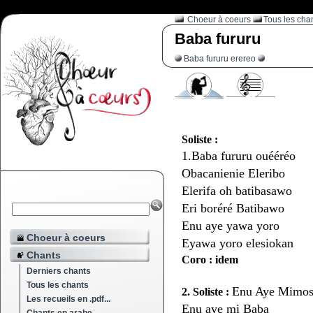
Choeur à coeurs
Tous les cha
Baba fururu
Baba fururu erereo
Soliste :
1.Baba fururu ouééréo
Obacanienie Eleribo
Elerifa oh batibasawo
Eri boréré Batibawo
Enu aye yawa yoro
Choeur à coeurs
Eyawa yoro elesiokan
Chants
Coro : idem
Derniers chants
Tous les chants
Enu Aye Mimos
2. Soliste :
Les recueils en .pdf...
Enu aye mi Baba