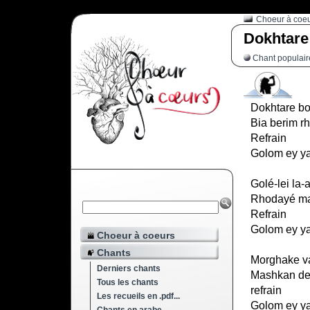
Choeur à coe
Dokhtare
Chant populaire
Dokhtare b
Bia berim 
Refrain
Golom ey ya
Golé-lei la
Rhodayé ma
Refrain
Golom ey ya
Choeur à coeurs
Chants
Morghake va
Derniers chants
Mashkan del
Tous les chants
refrain
Les recueils en .pdf...
Golom ey ya