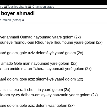
urs
Tous les chants
Chants en arabe
 boyer ahmadi
 iranien (perse)
oyer ahmadi Oumad nayoumad yaaré golom (2x)
rhounéyé rhomou-oun Rhounéyé rhoumouné yaaré golom (2x)
aré golom, gole aziz delomé-yé yaaré golom (2x)
-a amado Golé man nayoumad yaré golom (2x)
-han omidé ma-an Tchéra nayoumadi yéré golom (2x)
aré golom, gole aziz delomé-yé yaaré golom (2x)
hshi chera rafti cheni-in yaaré golom (2x)
o-om ey-ey delbaro-om ey- ey naazanin yaaré golom (2x)
aré golom, gole aziz delomi yaar golom (2x)