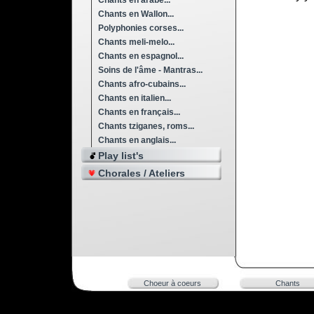
Chants en arabe...
Chants en Wallon...
Polyphonies corses...
Chants meli-melo...
Chants en espagnol...
Soins de l'âme - Mantras...
Chants afro-cubains...
Chants en italien...
Chants en français...
Chants tziganes, roms...
Chants en anglais...
Play list's
Chorales / Ateliers
Choeur à coeurs
Chants