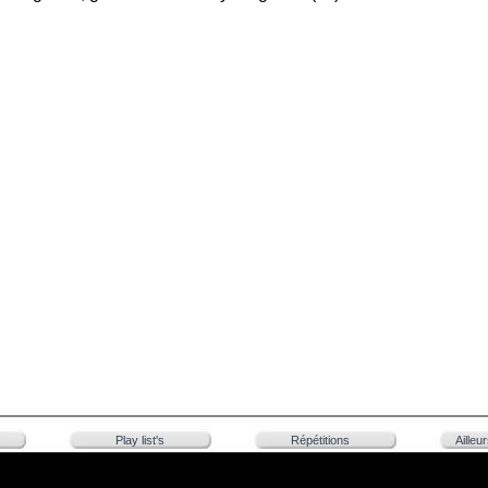
Play list's
Répétitions
Ailleu