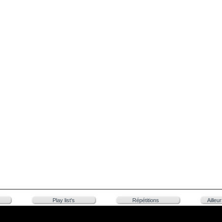
Play list's
Répétitions
Ailleu