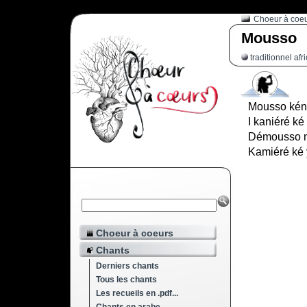
Choeur à coe
Mousso
traditionnel afr
Mousso kén
I kaniéré k
Démousso n
Kamiéré ké 
Choeur à coeurs
Chants
Derniers chants
Tous les chants
Les recueils en .pdf...