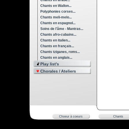
Chants en arabe...
Chants en Wallon...
Polyphonies corses...
Chants meli-melo...
Chants en espagnol...
Soins de l'âme - Mantras...
Chants afro-cubains...
Chants en italien...
Chants en français...
Chants tziganes, roms...
Chants en anglais...
Play list's
Chorales / Ateliers
Choeur à coeurs
Chants