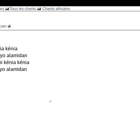
urs
Tous les chants
Chants africains
icain
ia kénia
é yo alamidan
i kénia kénia
yo alamidan